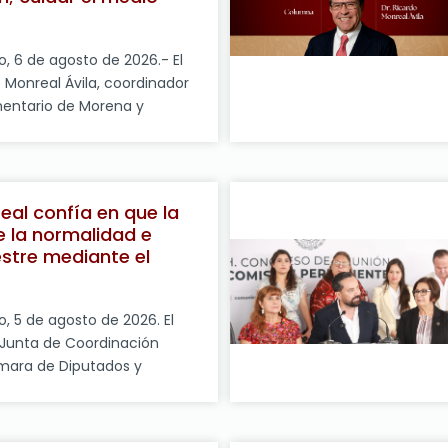
una responsabilidad
, 6 de agosto de 2026.- El
 Monreal Ávila, coordinador
mentario de Morena y
 Junta de Coordinación
), calificó como una “buena
zación de la Primera Jornada
restación, que se llevará a
eal confía en que la
 domingo con la
 la normalidad e
 miles de […]
estre mediante el
, 5 de agosto de 2026. El
 Junta de Coordinación
ámara de Diputados y
 Grupo Parlamentario de
Monreal Ávila, expresó su
Universidad Nacional