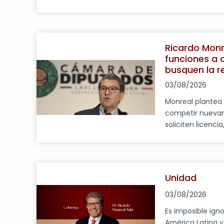
coordinador del
Morena y preside
Coordinación Pol
Monreal Ávila, a
Ricardo Monr
para la Protecci
funciones a 
Audiencias no p
busquen la r
afectar el tr
03/08/2026
Monreal plantea 
competir nuevam
soliciten licencia
continuidad de l
durante el últim
Legislatura. El c
Parlamentario d
Unidad
Diputados y pres
Coordinación Pol
03/08/2026
Es imposible ign
América Latina 