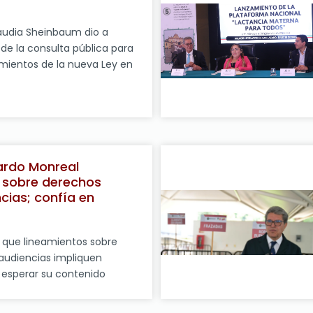
los […]
laudia Sheinbaum dio a
 de la consulta pública para
eamientos de la nueva Ley en
comunicaciones y
on la que se busca, ante
los derechos de las
embargo, no deja de llamar
, en tiempos que exigen más
ardo Monreal
 sobre derechos
cias; confía en
la UNAM al examen de
 que lineamientos sobre
audiencias impliquen
 esperar su contenido
 de México, 28 de julio de
nte de la Junta de