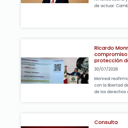
de actuar. Camb
protagonistas, pe
mismas: desinfor
gobiernos y part
de fracturar los
ocurrido con la 
Colombia es un 
Ricardo Monr
compromiso 
protección d
audiencias y 
30/07/2026
expresión
Monreal reafir
con la libertad d
de los derechos 
México, 30 de jul
la Junta de Coor
coordinador del
Morena, diputado
Consulta
afirmó que los 