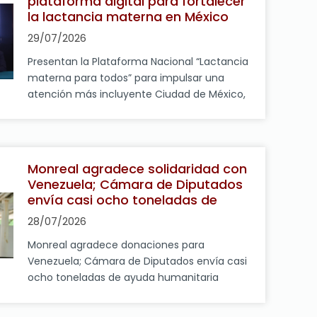
plataforma digital para fortalecer
censurar opiniones ni limitar la libertad de
la lactancia materna en México
[…]
29/07/2026
Presentan la Plataforma Nacional “Lactancia
materna para todos” para impulsar una
atención más incluyente Ciudad de México,
28 de julio de 2026. En el marco de la
Semana Mundial de la Lactancia Materna,
que se conmemora del 1 al 7 de agosto, la
diputada federal Mónica Herrera
Monreal agradece solidaridad con
Villavicencio (Morena) presentó la
Venezuela; Cámara de Diputados
Plataforma Nacional “Lactancia materna
envía casi ocho toneladas de
para todos”, […]
ayuda humanitaria
28/07/2026
Monreal agradece donaciones para
Venezuela; Cámara de Diputados envía casi
ocho toneladas de ayuda humanitaria
Ciudad de México, 28 de julio de 2026.- El
presidente de la Junta de Coordinación