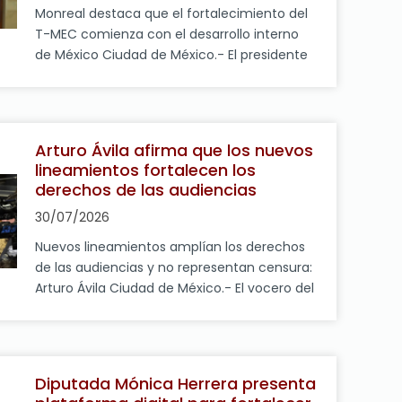
Monreal destaca que el fortalecimiento del
T-MEC comienza con el desarrollo interno
de México Ciudad de México.- El presidente
de la Junta de Coordinación Política y
coordinador del Grupo Parlamentario de
Morena, diputado Ricardo Monreal Ávila,
afirmó que el fortalecimiento de la posición
Arturo Ávila afirma que los nuevos
de México en la revisión del Tratado entre
lineamientos fortalecen los
México, Estados Unidos y Canadá […]
derechos de las audiencias
30/07/2026
Nuevos lineamientos amplían los derechos
de las audiencias y no representan censura:
Arturo Ávila Ciudad de México.- El vocero del
Grupo Parlamentario de Morena en la
Cámara de Diputados, Arturo Ávila, aseguró
que los Lineamientos Generales para la
Protección de los Derechos de las
Diputada Mónica Herrera presenta
Audiencias no tienen como objetivo