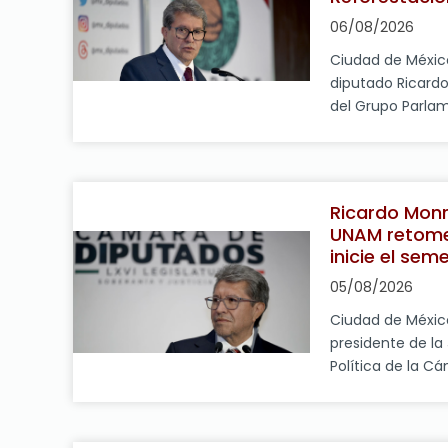
ambiente es 
06/08/2026
compartida
Ciudad de México
diputado Ricardo
del Grupo Parla
presidente de la
Política (Jucopo
noticia” la reali
Nacional de Refo
Ricardo Monr
cabo el próximo
UNAM retome
participación de
inicie el sem
diálogo
05/08/2026
Ciudad de México
presidente de la
Política de la C
coordinador del
Morena, Ricardo 
deseo de que la 