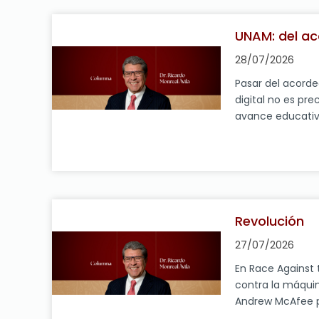
Coordinación Pol
Cámara de Diputa
UNAM: del a
sostuvo que los 
Ejecutivo Federal
28/07/2026
derechos de […]
Pasar del acord
digital no es p
avance educativ
investigar los re
que procede aho
uso de la IA. Lo
Máxima Casa de 
examen de admis
Revolución
27/07/2026
En Race Against
contra la máquina
Andrew McAfee p
digital no es un