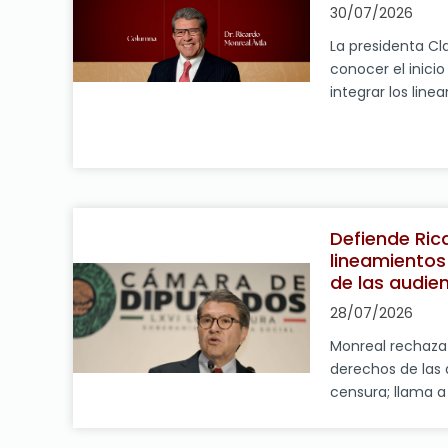
la Protección de 
30/07/2026
La presidenta C
conocer el inicio
integrar los lin
Materia de Tele
Radiodifusión, c
todo, garantizar 
audiencias. Sin 
la atención que
participación […]
Defiende Ric
lineamientos
de las audien
solución de 
28/07/2026
ingreso
Monreal rechaza
derechos de las 
censura; llama a
definitivo Ciudad
2026.- El preside