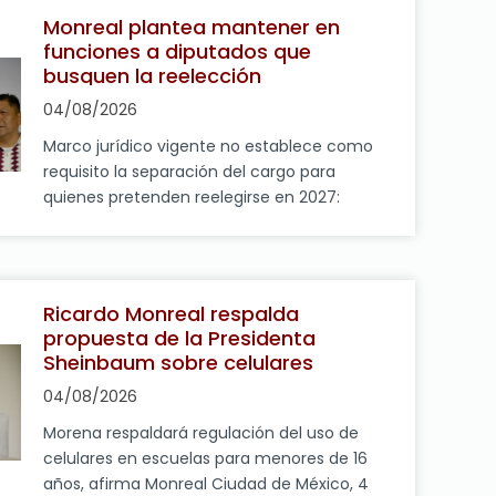
cuestionamientos de la oposición a los
Monreal plantea mantener en
nuevos lineamientos en materia de
funciones a diputados que
derechos de las audiencias forman parte […]
busquen la reelección
04/08/2026
Marco jurídico vigente no establece como
requisito la separación del cargo para
quienes pretenden reelegirse en 2027:
Ricardo Monreal Ciudad de México, 4 de
agosto de 2026.- El presidente de la Junta
de Coordinación Política (Jucopo) y
coordinador de Morena en la Cámara de
Ricardo Monreal respalda
Diputados, Ricardo Monreal Ávila, pidió a la
propuesta de la Presidenta
dirigencia nacional de su partido […]
Sheinbaum sobre celulares
04/08/2026
Morena respaldará regulación del uso de
celulares en escuelas para menores de 16
años, afirma Monreal Ciudad de México, 4