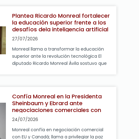
Política (Jucopo) de la Cámara de
Diputados, Ricardo Monreal Ávila, agradeció
Plantea Ricardo Monreal fortalecer
la solidaridad de las personas que
la educación superior frente a los
participaron en la recolección de víveres,
desafíos dela inteligencia artificial
medicamentos, ropa y […]
27/07/2026
Monreal llama a transformar la educación
superior ante la revolución tecnológica El
diputado Ricardo Monreal Ávila sostuvo que
la revolución tecnológica ya está
transformando el mundo del trabajo, la
economía y la educación, por lo que las
instituciones de educación superior y el
Confía Monreal en la Presidenta
personal docente deben adaptarse a los
Sheinbaum y Ebrard ante
nuevos desafíos que plantea la inteligencia
negociaciones comerciales con
[…]
Estados Unidos y Canadá
24/07/2026
Monreal confía en negociación comercial
con EU y Canadá; llama a privilegiar la paz