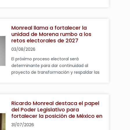
de agosto de 2026.- El presidente de la
Junta de Coordinación Política de la Cámara
de Diputados y coordinador del grupo
parlamentario de Morena, Ricardo Monreal
Monreal llama a fortalecer la
Ávila, aseguró que la mayoría legislativa
unidad de Morena rumbo a los
respaldará la propuesta […]
retos electorales de 2027
03/08/2026
El próximo proceso electoral será
determinante para dar continuidad al
proyecto de transformación y respaldar las
políticas impulsadas por la Presidenta
Claudia Sheinbaum. El coordinador del Grupo
Parlamentario de Morena en la Cámara de
Diputados y presidente de la Junta de
Ricardo Monreal destaca el papel
Coordinación Política (Jucopo), Ricardo
del Poder Legislativo para
Monreal Ávila, sostuvo que la consolidación
fortalecer la posición de México en
del proyecto de transformación […]
el T-MEC
31/07/2026