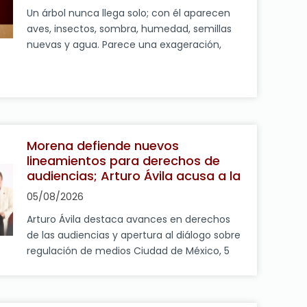
Un árbol nunca llega solo; con él aparecen
aves, insectos, sombra, humedad, semillas
nuevas y agua. Parece una exageración,
pero basta con observar cualquier cerro que
alguna vez estuvo cubierto de bosque para
entender que cuando desaparecen los
árboles cambia mucho más que el paisaje,
pues se modifica también la vida de quienes
habitan en […]
Morena defiende nuevos
lineamientos para derechos de
audiencias; Arturo Ávila acusa a la
oposición de impulsar “falsos
05/08/2026
debates”
Arturo Ávila destaca avances en derechos
de las audiencias y apertura al diálogo sobre
regulación de medios Ciudad de México, 5
de agosto de 2026. El diputado
federal Arturo Ávila Anaya, vocero del Grupo
Parlamentario de Morena, afirmó que los