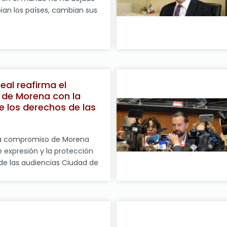
ian los países, cambian sus
ro las estrategias son las
mación, epítetos contra los
idos progresistas e intentos
 movimientos sociales. Lo
elección presidencial en
[…]
eal reafirma el
de Morena con la
e los derechos de las
la libertad de
ma compromiso de Morena
e expresión y la protección
de las audiencias Ciudad de
io de 2026.- El presidente de
dinación Política y
 Grupo Parlamentario de
 Ricardo Monreal Ávila,
Lineamientos Generales para