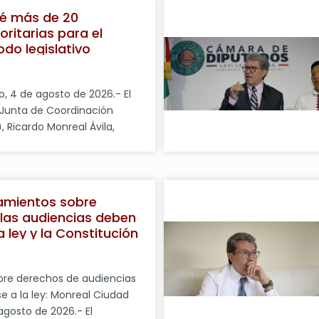
xico (UNAM) retome la
vé más de 20
l inicio del semestre el
ioritarias para el
sto, privilegiando el […]
odo legislativo
, 4 de agosto de 2026.- El
 Junta de Coordinación
, Ricardo Monreal Ávila,
Cámara de Diputados prevé
0 proyectos legislativos
mo periodo ordinario de
de ellos promovidos por el
eamientos sobre
l. En conferencia de prensa,
las audiencias deben
 las […]
 ley y la Constitución
bre derechos de audiencias
 a la ley: Monreal Ciudad
agosto de 2026.- El