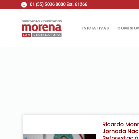
01 (55) 5036 0000 Ext. 61266
S
a
l
INICIATIVAS
COMISION
t
a
r
a
l
c
o
n
t
e
n
i
Ricardo Monr
d
Jornada Nac
o
Reforestació