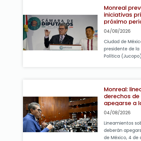
Autónoma de Mé
Monreal pre
normalidad con e
iniciativas pr
próximo 10 de ago
próximo peri
04/08/2026
Ciudad de México
presidente de la
Política (Jucopo)
informó que la 
discutir más de 2
durante el próxi
sesiones, varios 
Monreal: lin
Ejecutivo federa
derechos de 
señaló que entre
apegarse a la
04/08/2026
Lineamientos so
deberán apegarse
de México, 4 de 