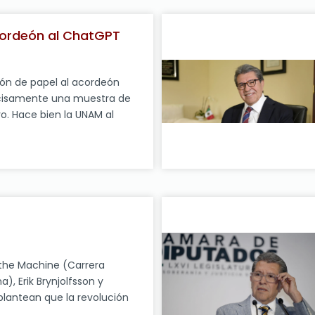
ítica (Jucopo) de la
dos, Ricardo Monreal Ávila,
cordeón al ChatGPT
lineamientos que elabora el
 para garantizar los
eón de papel al acordeón
recisamente una muestra de
o. Hace bien la UNAM al
sultados de este ejercicio. Lo
ra es empezar a regular el
 acontecido en nuestra
Estudios con el primer
ión totalmente […]
 the Machine (Carrera
), Erik Brynjolfsson y
lantean que la revolución
 cambio pasajero ni una