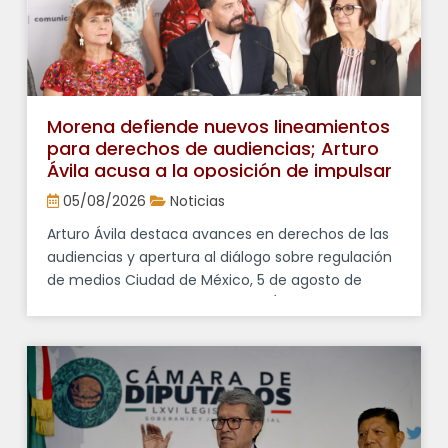
próximo 10 de agosto, privilegiando el […]
Morena defiende nuevos lineamientos
para derechos de audiencias; Arturo
Ávila acusa a la oposición de impulsar
“falsos debates”
05/08/2026
Noticias
Arturo Ávila destaca avances en derechos de las
audiencias y apertura al diálogo sobre regulación
de medios Ciudad de México, 5 de agosto de
2026. El diputado federal Arturo Ávila Anaya,
vocero del Grupo Parlamentario de Morena,
afirmó que los cuestionamientos de la oposición
a los nuevos lineamientos en materia de
derechos de las audiencias forman parte […]