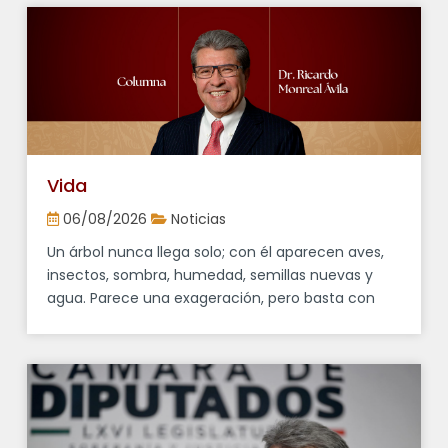
Junta de Coordinación Política (Jucopo), calificó
como una “buena noticia” la realización de la
Primera Jornada Nacional de Reforestación, que
se llevará a cabo el próximo domingo con la
participación de miles de […]
Vida
06/08/2026
Noticias
Un árbol nunca llega solo; con él aparecen aves,
insectos, sombra, humedad, semillas nuevas y
agua. Parece una exageración, pero basta con
observar cualquier cerro que alguna vez estuvo
cubierto de bosque para entender que cuando
desaparecen los árboles cambia mucho más que
el paisaje, pues se modifica también la vida de