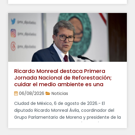
presidenta Claudia Sheinbaum ante los desafíos
en la relación con Estados Unidos. Ciudad de
México, 6 de agosto de 2026.- El presidente de la
Junta de Coordinación Política (Jucopo) de la
Cámara de Diputados y coordinador del Grupo
Parlamentario de Morena, Ricardo Monreal Ávila,
afirmó que las presiones de […]
Ricardo Monreal destaca Primera
Jornada Nacional de Reforestación;
cuidar el medio ambiente es una
responsabilidad compartida
06/08/2026
Noticias
Ciudad de México, 6 de agosto de 2026.- El
diputado Ricardo Monreal Ávila, coordinador del
Grupo Parlamentario de Morena y presidente de la