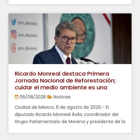
México, 6 de agosto de 2026.- El presidente de la
Junta de Coordinación Política (Jucopo) de la
Cámara de Diputados y coordinador del Grupo
Parlamentario de Morena, Ricardo Monreal Ávila,
afirmó que las presiones de […]
Ricardo Monreal destaca Primera
Jornada Nacional de Reforestación;
cuidar el medio ambiente es una
responsabilidad compartida
06/08/2026
Noticias
Ciudad de México, 6 de agosto de 2026.- El
diputado Ricardo Monreal Ávila, coordinador del
Grupo Parlamentario de Morena y presidente de la
Junta de Coordinación Política (Jucopo), calificó
como una “buena noticia” la realización de la