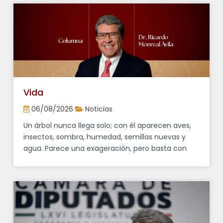
Primera Jornada Nacional de Reforestación, que
se llevará a cabo el próximo domingo con la
participación de miles de […]
Vida
06/08/2026
Noticias
Un árbol nunca llega solo; con él aparecen aves,
insectos, sombra, humedad, semillas nuevas y
agua. Parece una exageración, pero basta con
observar cualquier cerro que alguna vez estuvo
cubierto de bosque para entender que cuando
desaparecen los árboles cambia mucho más que
el paisaje, pues se modifica también la vida de
quienes habitan en […]