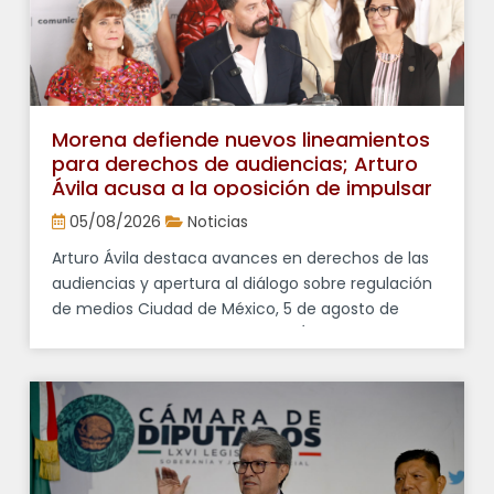
Morena defiende nuevos lineamientos
para derechos de audiencias; Arturo
Ávila acusa a la oposición de impulsar
“falsos debates”
05/08/2026
Noticias
Arturo Ávila destaca avances en derechos de las
audiencias y apertura al diálogo sobre regulación
de medios Ciudad de México, 5 de agosto de
2026. El diputado federal Arturo Ávila Anaya,
vocero del Grupo Parlamentario de Morena,
afirmó que los cuestionamientos de la oposición
a los nuevos lineamientos en materia de
derechos de las audiencias forman parte […]