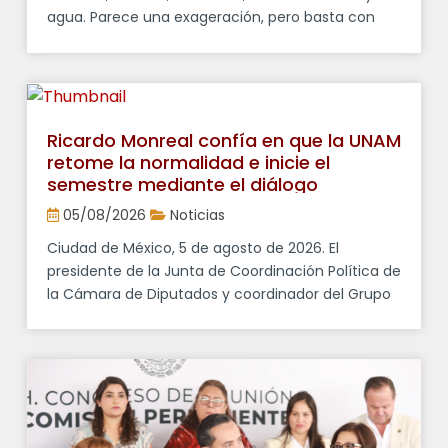
agua. Parece una exageración, pero basta con
observar cualquier cerro que alguna vez estuvo
cubierto de bosque para entender que cuando
desaparecen los árboles cambia mucho más que
el paisaje, pues se modifica también la vida de
quienes habitan en […]
Ricardo Monreal confía en que la UNAM
retome la normalidad e inicie el
semestre mediante el diálogo
05/08/2026
Noticias
Ciudad de México, 5 de agosto de 2026. El
presidente de la Junta de Coordinación Política de
la Cámara de Diputados y coordinador del Grupo
Parlamentario de Morena, Ricardo Monreal Ávila,
expresó su deseo de que la Universidad Nacional
Autónoma de México (UNAM) retome la
normalidad con el inicio del semestre el
próximo 10 de agosto, privilegiando el […]