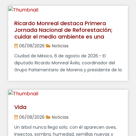
Cámara de Diputados y coordinador del Grupo
Parlamentario de Morena, Ricardo Monreal Ávila,
afirmó que las presiones de […]
Ricardo Monreal destaca Primera
Jornada Nacional de Reforestación;
cuidar el medio ambiente es una
responsabilidad compartida
06/08/2026
Noticias
Ciudad de México, 6 de agosto de 2026.- El
diputado Ricardo Monreal Ávila, coordinador del
Grupo Parlamentario de Morena y presidente de la
Junta de Coordinación Política (Jucopo), calificó
como una “buena noticia” la realización de la
Primera Jornada Nacional de Reforestación, que
se llevará a cabo el próximo domingo con la
participación de miles de […]
Vida
06/08/2026
Noticias
Un árbol nunca llega solo; con él aparecen aves,
insectos, sombra, humedad, semillas nuevas y