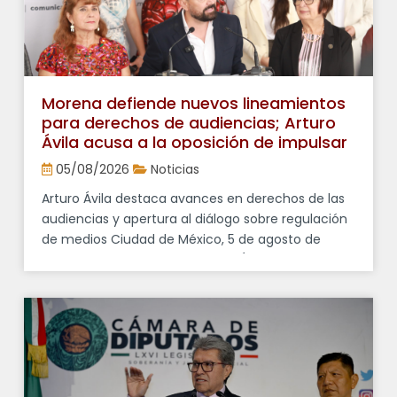
Morena defiende nuevos lineamientos
para derechos de audiencias; Arturo
Ávila acusa a la oposición de impulsar
“falsos debates”
05/08/2026
Noticias
Arturo Ávila destaca avances en derechos de las
audiencias y apertura al diálogo sobre regulación
de medios Ciudad de México, 5 de agosto de
2026. El diputado federal Arturo Ávila Anaya,
vocero del Grupo Parlamentario de Morena,
afirmó que los cuestionamientos de la oposición
a los nuevos lineamientos en materia de
derechos de las audiencias forman parte […]