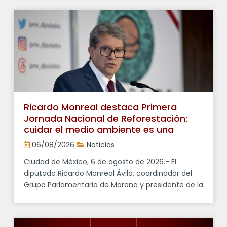
Cámara de Diputados y coordinador del Grupo
Parlamentario de Morena, Ricardo Monreal Ávila,
afirmó que las presiones de […]
Ricardo Monreal destaca Primera
Jornada Nacional de Reforestación;
cuidar el medio ambiente es una
responsabilidad compartida
06/08/2026
Noticias
Ciudad de México, 6 de agosto de 2026.- El
diputado Ricardo Monreal Ávila, coordinador del
Grupo Parlamentario de Morena y presidente de la
Junta de Coordinación Política (Jucopo), calificó
como una “buena noticia” la realización de la
Primera Jornada Nacional de Reforestación, que