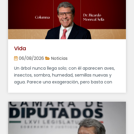
se llevará a cabo el próximo domingo con la
participación de miles de […]
Vida
06/08/2026
Noticias
Un árbol nunca llega solo; con él aparecen aves,
insectos, sombra, humedad, semillas nuevas y
agua. Parece una exageración, pero basta con
observar cualquier cerro que alguna vez estuvo
cubierto de bosque para entender que cuando
desaparecen los árboles cambia mucho más que
el paisaje, pues se modifica también la vida de
quienes habitan en […]