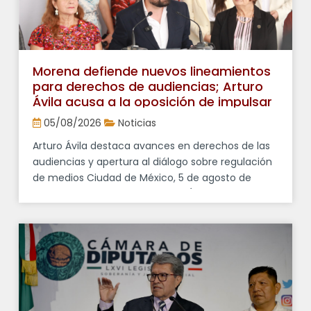
Morena defiende nuevos lineamientos
para derechos de audiencias; Arturo
Ávila acusa a la oposición de impulsar
“falsos debates”
05/08/2026
Noticias
Arturo Ávila destaca avances en derechos de las
audiencias y apertura al diálogo sobre regulación
de medios Ciudad de México, 5 de agosto de
2026. El diputado federal Arturo Ávila Anaya,
vocero del Grupo Parlamentario de Morena,
afirmó que los cuestionamientos de la oposición
a los nuevos lineamientos en materia de
derechos de las audiencias forman parte […]