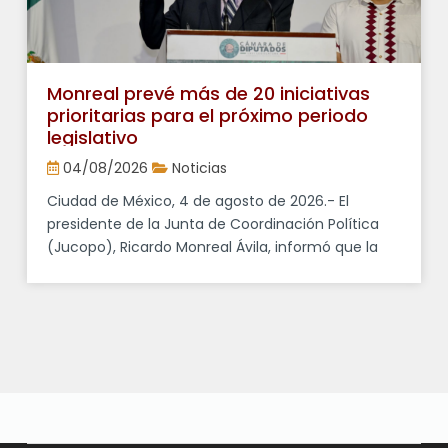
Monreal prevé más de 20 iniciativas
prioritarias para el próximo periodo
legislativo
04/08/2026
Noticias
Ciudad de México, 4 de agosto de 2026.- El
presidente de la Junta de Coordinación Política
(Jucopo), Ricardo Monreal Ávila, informó que la
Cámara de Diputados prevé discutir más de 20
proyectos legislativos durante el próximo periodo
ordinario de sesiones, varios de ellos promovidos
por el Ejecutivo federal. En conferencia de prensa,
señaló que entre las […]